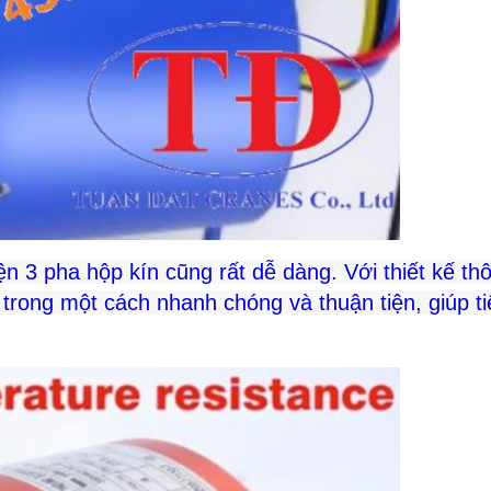
ện 3 pha hộp kín cũng rất dễ dàng. Với thiết kế th
 trong một cách nhanh chóng và thuận tiện, giúp ti