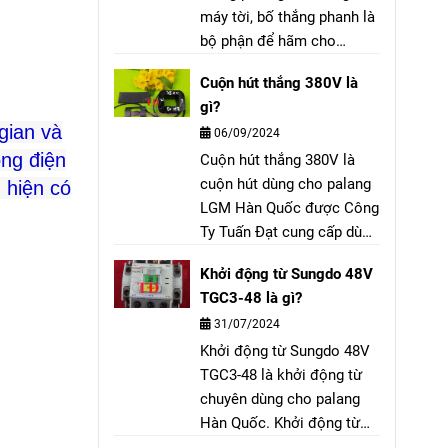
máy tời, bố thắng phanh là
bộ phận để hãm cho
palang không bị trôi tải khi
Cuộn hút thắng 380V là
vận hành hoặc mất điện.
gì?
gian và
06/09/2024
òng điện
Cuộn hút thắng 380V là
cuộn hút dùng cho palang
 hiện có
LGM Hàn Quốc được Công
Ty Tuấn Đạt cung cấp dùng
để thay thế, bảo trì, bảo
Khởi động từ Sungdo 48V
dưỡng cho palang hãng
TGC3-48 là gì?
LGM 1 tấn, 2 tấn, 3 tấn, 5
31/07/2024
tấn, 10 tấn, …
Khởi động từ Sungdo 48V
TGC3-48 là khởi động từ
chuyên dùng cho palang
Hàn Quốc. Khởi động từ
Sungdo 48V có ký hiệu: