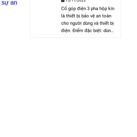
15/11/2023
 sự an
Cổ góp điện 3 pha hộp kín
là thiết bị bảo vệ an toàn
cho người dùng và thiết bị
điện. Điểm đặc biệt: dùng
cho động cơ quay, có 3
dây vào và 3 dây ra. Lợi
ích: tiết kiệm không gian,
dễ lắp đặt và bảo trì.