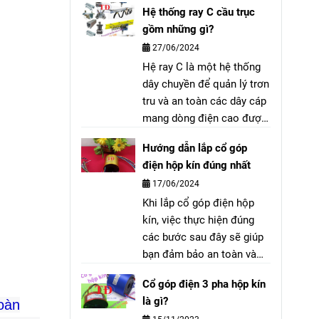
Hệ thống ray C cầu trục
TGC3-48. AC SUNGDO
gồm những gì?
TGC3-4822 2NO2NC.
27/06/2024
Voltage: AC 48V 50/60Hz.
Hệ ray C là một hệ thống
Sản xuất: Hàn Quốc.
dây chuyền để quản lý trơn
tru và an toàn các dây cáp
mang dòng điện cao được
sử dụng trong cầu trục,
Hướng dẫn lắp cổ góp
cổng trục và bất kỳ thiết bị
điện hộp kín đúng nhất
di động công nghiệp nào
17/06/2024
khác.
Khi lắp cổ góp điện hộp
kín, việc thực hiện đúng
các bước sau đây sẽ giúp
bạn đảm bảo an toàn và
hiệu quả cho hệ thống
Cổ góp điện 3 pha hộp kín
điện của mình.
là gì?
toàn