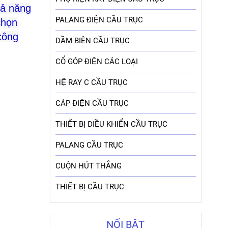
hả năng
PALANG ĐIỆN CẦU TRỤC
chọn
công
DẦM BIÊN CẦU TRỤC
CỔ GÓP ĐIỆN CÁC LOẠI
HỆ RAY C CẦU TRỤC
CÁP ĐIỆN CẦU TRỤC
THIẾT BỊ ĐIỀU KHIỂN CẦU TRỤC
PALANG CẦU TRỤC
CUỘN HÚT THẮNG
THIẾT BỊ CẦU TRỤC
NỔI BẬT