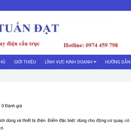
HỦ
GIỚI THIỆU
LĨNH VỰC KINH DOANH
HƯỚNG DẪN 
0 Đánh giá
ười dùng và thiết bị điện. Điểm đặc biệt: dùng cho động cơ quay, có
rì.