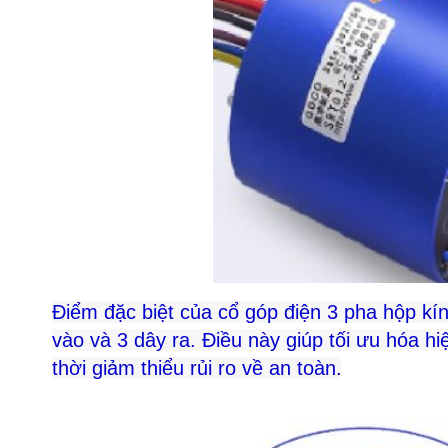
Điểm đặc biệt của cổ góp điện 3 pha hộp kí
vào và 3 dây ra. Điều này giúp tối ưu hóa hi
thời giảm thiểu rủi ro về an toàn.