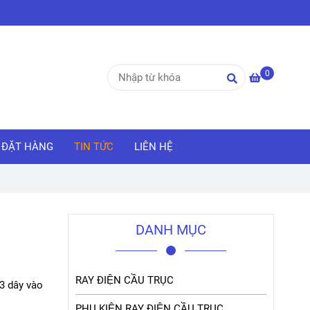
0
ĐẶT HÀNG
TIN TỨC
LIÊN HỆ
DANH MỤC
RAY ĐIỆN CẦU TRỤC
 3 dây vào
PHỤ KIỆN RAY ĐIỆN CẦU TRỤC