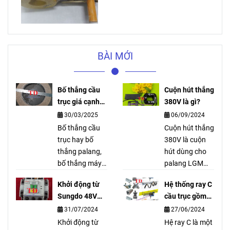
BÀI MỚI
Bố thắng cầu
Cuộn hút thắng
trục giá cạnh
380V là gì?
tranh ship toàn
30/03/2025
06/09/2024
quốc
Bố thắng cầu
Cuộn hút thắng
trục hay bố
380V là cuộn
thắng palang,
hút dùng cho
bố thắng máy
palang LGM
tời, bố thắng
Hàn Quốc được
Khởi động từ
Hệ thống ray C
phanh là bộ
Công Ty Tuấn
Sungdo 48V
cầu trục gồm
phận để hãm
Đạt cung cấp
TGC3-48 là gì?
những gì?
31/07/2024
27/06/2024
cho palang
dùng để thay
không bị trôi tải
Khởi động từ
thế, bảo trì, bảo
Hệ ray C là một