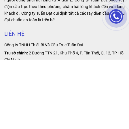
người dùng phải hài lòng từ A đến Z. Công ty Tuấn Đạt phục ray
và bảo trì.
điện cầu trục theo theo phương châm hài lòng khách đến vừa lòng
khách đi. Công ty Tuấn Đạt qui định tất cả các ray điện cầu trục đều
đạt chuẩn an toàn là trên hết.
LIÊN HỆ
Công ty TNHH Thiết Bị Và Cầu Trục Tuấn Đạt
Trụ sở chính:
2 Đường TTN 21, Khu Phố 4, P. Tân Thới, Q. 12, TP. Hồ
Chí Minh.
Văn phòng giao dịch:
A34 -35 Lê Thị Riêng, Phường Thới An, Quận
12, TP. Hồ Chí Minh.
E-mail :
thietbinangco@gmail.com
Hotline:
0974 459 798
Zalo:
0974 459 798
ĐĂNG KÍ NHẬN TIN