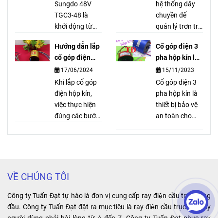
khi vận hành
Sungdo 48V
dưỡng cho
hệ thống dây
hoặc mất điện.
TGC3-48 là
palang hãng
chuyền để
khởi động từ
LGM 1 tấn, 2
quản lý trơn tru
chuyên dùng
tấn, 3 tấn, 5
và an toàn các
Hướng dẫn lắp
Cổ góp điện 3
cho palang
tấn, 10 tấn, …
dây cáp mang
cổ góp điện
pha hộp kín là
Hàn Quốc. Khởi
dòng điện cao
hộp kín đúng
gì?
17/06/2024
15/11/2023
động từ
được sử dụng
nhất
Sungdo 48V có
Khi lắp cổ góp
trong cầu trục,
Cổ góp điện 3
ký hiệu: TGC3-
điện hộp kín,
cổng trục và
pha hộp kín là
48. AC
việc thực hiện
bất kỳ thiết bị di
thiết bị bảo vệ
SUNGDO
đúng các bước
động công
an toàn cho
TGC3-4822
sau đây sẽ giúp
nghiệp nào
người dùng và
2NO2NC.
bạn đảm bảo
khác.
thiết bị điện.
Voltage: AC
an toàn và hiệu
Điểm đặc biệt:
48V 50/60Hz.
quả cho hệ
dùng cho động
Sản xuất: Hàn
thống điện của
cơ quay, có 3
VỀ CHÚNG TÔI
Quốc.
mình.
dây vào và 3
dây ra. Lợi ích:
Công ty Tuấn Đạt tự hào là đơn vị cung cấp ray điện cầu trục hàng
tiết kiệm không
đầu. Công ty Tuấn Đạt đặt ra mục tiêu là ray điện cầu trục đến tay
gian, dễ lắp đặt