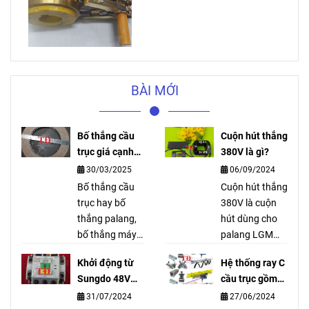
BÀI MỚI
Bố thắng cầu
Cuộn hút thắng
trục giá cạnh
380V là gì?
tranh ship toàn
30/03/2025
06/09/2024
quốc
Bố thắng cầu
Cuộn hút thắng
trục hay bố
380V là cuộn
thắng palang,
hút dùng cho
bố thắng máy
palang LGM
tời, bố thắng
Hàn Quốc được
Khởi động từ
Hệ thống ray C
phanh là bộ
Công Ty Tuấn
Sungdo 48V
cầu trục gồm
phận để hãm
Đạt cung cấp
TGC3-48 là gì?
những gì?
31/07/2024
27/06/2024
cho palang
dùng để thay