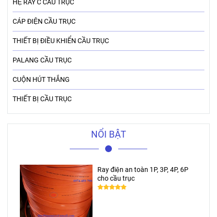
HỆ RAY C CẦU TRỤC
CÁP ĐIỆN CẦU TRỤC
THIẾT BỊ ĐIỀU KHIỂN CẦU TRỤC
PALANG CẦU TRỤC
CUỘN HÚT THẮNG
THIẾT BỊ CẦU TRỤC
NỔI BẬT
Ray điện an toàn 1P, 3P, 4P, 6P
cho cầu trục