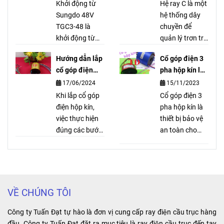
không bị trôi tải
Khởi động từ
thế, bảo trì, bảo
Hệ ray C là một
khi vận hành
Sungdo 48V
dưỡng cho
hệ thống dây
hoặc mất điện.
TGC3-48 là
palang hãng
chuyền để
khởi động từ
LGM 1 tấn, 2
quản lý trơn tru
chuyên dùng
tấn, 3 tấn, 5
và an toàn các
Hướng dẫn lắp
Cổ góp điện 3
cho palang
tấn, 10 tấn, …
dây cáp mang
cổ góp điện
pha hộp kín là
Hàn Quốc. Khởi
dòng điện cao
hộp kín đúng
gì?
17/06/2024
15/11/2023
động từ
được sử dụng
nhất
Sungdo 48V có
Khi lắp cổ góp
trong cầu trục,
Cổ góp điện 3
ký hiệu: TGC3-
điện hộp kín,
cổng trục và
pha hộp kín là
48. AC
việc thực hiện
bất kỳ thiết bị di
thiết bị bảo vệ
SUNGDO
đúng các bước
động công
an toàn cho
TGC3-4822
sau đây sẽ giúp
nghiệp nào
người dùng và
2NO2NC.
bạn đảm bảo
khác.
thiết bị điện.
Voltage: AC
an toàn và hiệu
Điểm đặc biệt:
48V 50/60Hz.
quả cho hệ
dùng cho động
Sản xuất: Hàn
thống điện của
cơ quay, có 3
VỀ CHÚNG TÔI
Quốc.
mình.
dây vào và 3
dây ra. Lợi ích:
Công ty Tuấn Đạt tự hào là đơn vị cung cấp ray điện cầu trục hàng
tiết kiệm không
đầu. Công ty Tuấn Đạt đặt ra mục tiêu là ray điện cầu trục đến tay