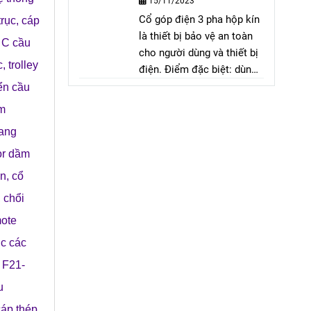
15/11/2023
Cổ góp điện 3 pha hộp kín
trục
,
cáp
là thiết bị bảo vệ an toàn
 C cầu
cho người dùng và thiết bị
c
,
trolley
điện. Điểm đặc biệt: dùng
cho động cơ quay, có 3
ển cầu
dây vào và 3 dây ra. Lợi
m
ích: tiết kiệm không gian,
ang
dễ lắp đặt và bảo trì.
or dầm
ện
,
cổ
,
chổi
ote
ục các
a F21-
u
cáp thép