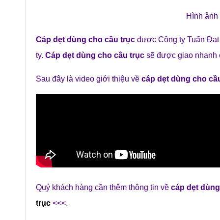
Hình ản
Cáp dẹt dùng cho cầu trục
được Công ty Tuấn Đạt 
ty.
Cáp dẹt dùng cho cầu trục
sẽ được giao nhanh 
Sau đây là video giới thiệu về
cáp dẹt dùng cho cầu
Quý khách hàng cần thêm thông tin về
cáp dẹt dùng
trục
<<<.