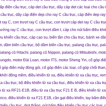
ấp điện cầu trục
,
cáp dẹt cầu trục
,
dây cáp dẹt các loại cho cầu 
 cầu trục
,
dây cáp điện dẹp cho ray C cầu trục
,
cáp điên dẹp ray
t ray C
,
con trượt ray C cầu trục
,
con trượt cáp dẹt ray C cầu trụ
hướng ray C cầu trục
,
con trượt dầm I
,
cáp cho nút bấm điều khi
ều khiển cầu trục
,
cáp cao su
,
biến tần cho cầu trục
,
bánh xe dầ
ên
,
dầm biên cầu trục
,
bộ dầm biên cầu trục
,
palang cầu trục
,
pal
palang cũ Hitachi
,
palang cũ Nippon
,
palang cũ Mitsubishi
,
mot
sungdo
,
motor Đài Loan
,
motor ITS
,
motor Sheng Yin
,
cổ góp đi
ổ góp điện máy đóng gói
,
cổ góp điện các loại
,
cổ góp chổi than
khởi động mềm
,
điều khiển từ xa
,
điều khiển từ xa cầu trục
,
rem
xa cầu trục
,
bộ điều khiển từ xa cầu trục
,
điều khiển từ xa cầu tr
n từ xa RF21-E1B
,
điều từ xa cầu trục F21 E B
,
điều khiển từ x
Jeico
,
điều khiển từ xa F21 E1B
,
cần gạt điều khiển
,
tay bấm điề
hiển cầu trục
,
diot thắng
,
nút bấm điều khiển cầu trục các loại
,