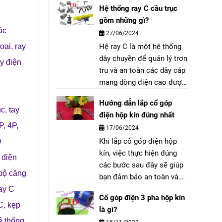
Hệ thống ray C cầu trục
TGC3-48. AC SUNGDO
gồm những gì?
TGC3-4822 2NO2NC.
ác
27/06/2024
Voltage: AC 48V 50/60Hz.
Hệ ray C là một hệ thống
loại
,
ray
Sản xuất: Hàn Quốc.
dây chuyền để quản lý trơn
y điện
tru và an toàn các dây cáp
mang dòng điện cao được
sử dụng trong cầu trục,
Hướng dẫn lắp cổ góp
cổng trục và bất kỳ thiết bị
ục
,
tay
điện hộp kín đúng nhất
di động công nghiệp nào
P, 4P,
17/06/2024
khác.
Khi lắp cổ góp điện hộp
D
kín, việc thực hiện đúng
 điện
các bước sau đây sẽ giúp
bộ căng
bạn đảm bảo an toàn và
hiệu quả cho hệ thống
ay C
Cổ góp điện 3 pha hộp kín
điện của mình.
C
,
kẹp
là gì?
ệ thống