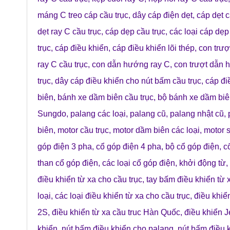
máng C treo cáp cầu trục
,
dây cáp điện dẹt
,
cáp dẹt c
dẹt ray C cầu trục
,
cáp dẹp cầu trục
,
các loại cáp dẹp
trục
,
cáp điều khiển
,
cáp điều khiển lõi thép
,
con trượ
ray C cầu trục
,
con dẫn hướng ray C
,
con trượt dẫn 
trục
,
dây cáp điều khiển cho nút bấm cầu trục
,
cáp đi
biên
,
bánh xe dầm biên cầu trục
,
bộ bánh xe dầm bi
Sungdo
,
palang các loại
,
palang cũ
,
palang nhật cũ
,
biên
,
motor cầu trục
,
motor dầm biên các loại
,
motor 
góp điện 3 pha
,
cổ góp điện 4 pha
,
bộ cổ góp điện
,
c
than cổ góp điện
,
các loại cổ góp điện
,
khởi động từ
,
điều khiển từ xa cho cầu trục
,
tay bấm điều khiển từ 
loại
,
các loại điều khiển từ xa cho cầu trục
,
điều khiể
2S
,
điều khiển từ xa cầu truc Hàn Quốc
,
điều khiển 
khiển
,
nút bấm điều khiển cho palang
,
nút bấm điều k