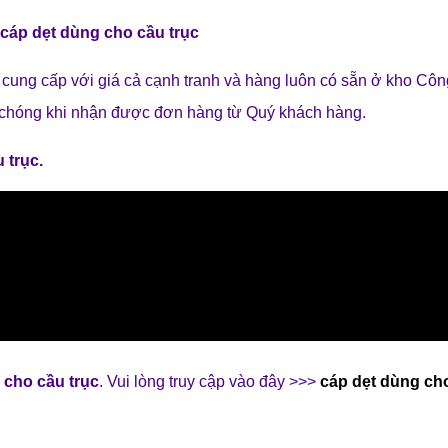
h
cáp dẹt dùng cho cầu trục
cung cấp với giá cả cạnh tranh và hàng luôn có sẵn ở kho Côn
chóng khi nhận được đơn hàng từ Quý khách hàng.
 trục
.
 cho cầu trục
. Vui lòng truy cập vào đây >>>
cáp dẹt dùng ch