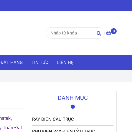
0
ĐẶT HÀNG
TIN TỨC
LIÊN HỆ
DANH MỤC
matek,
RAY ĐIỆN CẦU TRỤC
 Tuấn Đạt
PHỤ KIỆN RAY ĐIỆN CẦU TRỤC