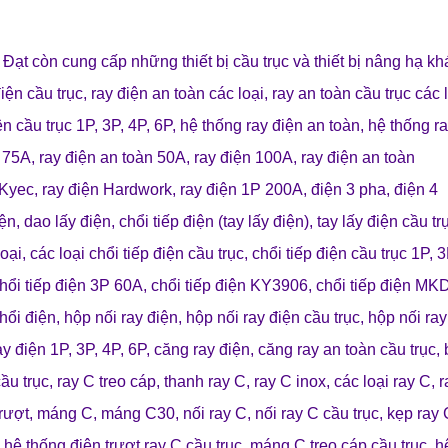
 Đạt
còn cung cấp những
thiết bị cầu trục
và
thiết bị nâng hạ
kh
điện cầu trục
,
ray điện an toàn các loại
,
ray an toàn cầu trục các 
ện cầu trục 1P, 3P, 4P, 6P
,
hệ thống ray điện an toàn
,
hệ thống ra
n 75A
,
ray điện an toàn 50A
, r
ay điện 100A
,
ray điện an toàn
 Kyec
,
ray điện Hardwork
,
ray điện 1P 200A
,
điện 3 pha
,
điện 4
iện
,
dao lấy điện
,
chổi tiếp điện (tay lấy điện)
,
tay lấy điện cầu tr
loại
,
các loại chổi tiếp điện cầu trục
,
chổi tiếp điện cầu trục 1P, 3
hổi tiếp điện 3P 60A
,
chổi tiếp điện KY3906
,
chổi tiếp điện MK
chổi điện
,
hộp nối ray điện
,
hộp nối ray điện cầu trục
,
hộp nối ray
ay điện 1P, 3P, 4P, 6P
,
căng ray điện
,
căng ray an toàn cầu trục
,
ầu trục
,
ray C treo cáp
,
thanh ray C
,
ray C inox
,
các loại ray C
,
r
rượt
,
máng C
,
máng C30
,
nối ray C
,
nối ray C cầu trục
,
kẹp ray 
,
hệ thống điện trượt ray C cầu trục
,
máng C treo cáp cầu trục
,
h