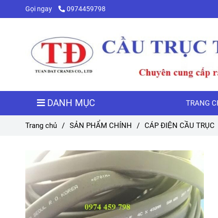
Gọi ngay
0974459798
DANH MỤC
TRANG C
Trang chủ
/
SẢN PHẨM CHÍNH
/
CÁP ĐIỆN CẦU TRỤC