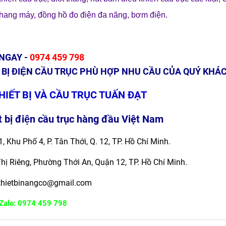
thang máy
,
đồng hồ đo điện đa năng
,
bơm điện
.
 NGAY -
0974 459 798
 BỊ ĐIỆN CẦU TRỤC PHÙ HỢP NHU CẦU CỦA QUÝ KHÁ
HIẾT BỊ VÀ CẦU TRỤC TUẤN ĐẠT
 bị điện cầu trục hàng đầu Việt Nam
, Khu Phố 4, P. Tân Thới, Q. 12, TP. Hồ Chí Minh.
Thị Riêng, Phường Thới An, Quận 12,
TP. Hồ Chí Minh.
thietbinangco@gmail.com
Zalo: 0974 459 798