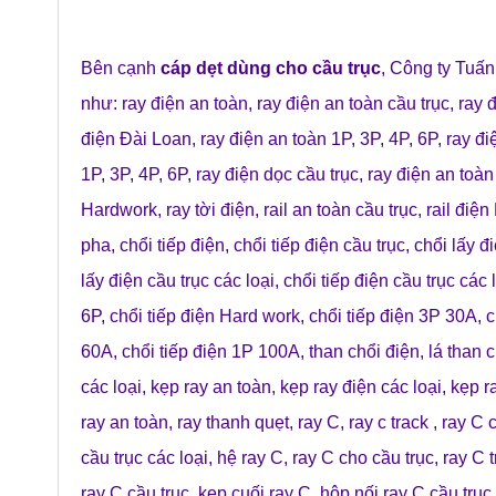
Bên cạnh
cáp dẹt dùng cho cầu trục
,
Công ty Tuấn
như:
ray điện an toàn
,
ray điện an toàn cầu trục
,
ray 
điện Đài Loan
,
ray điện an toàn 1P, 3P, 4P, 6P
,
ray đi
1P, 3P, 4P, 6P
,
ray điện dọc cầu trục
,
ray điện an toà
Hardwork
,
ray tời điện
,
rail an toàn cầu trục
,
rail điện
pha
,
chổi tiếp điện
,
chổi tiếp điện cầu trục
,
chổi lấy đ
lấy điện cầu trục các loại
,
chổi tiếp điện cầu trục các 
6P
,
chổi tiếp điện Hard work
,
chổi tiếp điện 3P 30A
,
c
60A
,
chổi tiếp điện 1P 100A
,
than chổi điện
,
lá than 
các loại
,
kẹp ray an toàn
,
kẹp ray điện các loại
,
kẹp r
ray an toàn
,
ray thanh quẹt
,
ray C
,
ray c track
,
ray C c
cầu trục các loại
,
hệ ray C
,
ray C cho cầu trục
,
ray C t
ray C cầu trục
,
kẹp cuối ray C
,
hộp nối ray C cầu trục