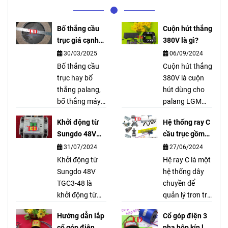
Bố thắng cầu
Cuộn hút thắng
trục giá cạnh
380V là gì?
tranh ship toàn
30/03/2025
06/09/2024
quốc
Bố thắng cầu
Cuộn hút thắng
trục hay bố
380V là cuộn
thắng palang,
hút dùng cho
bố thắng máy
palang LGM
tời, bố thắng
Hàn Quốc được
Khởi động từ
Hệ thống ray C
phanh là bộ
Công Ty Tuấn
Sungdo 48V
cầu trục gồm
phận để hãm
Đạt cung cấp
TGC3-48 là gì?
những gì?
31/07/2024
27/06/2024
cho palang
dùng để thay
không bị trôi tải
Khởi động từ
thế, bảo trì, bảo
Hệ ray C là một
khi vận hành
Sungdo 48V
dưỡng cho
hệ thống dây
hoặc mất điện.
TGC3-48 là
palang hãng
chuyền để
khởi động từ
LGM 1 tấn, 2
quản lý trơn tru
chuyên dùng
tấn, 3 tấn, 5
và an toàn các
Hướng dẫn lắp
Cổ góp điện 3
cho palang
tấn, 10 tấn, …
dây cáp mang
cổ góp điện
pha hộp kín là