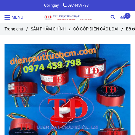
Gọi ngay
0974459798
0
MENU
Trang chủ
/
SẢN PHẨM CHÍNH
/
CỔ GÓP ĐIỆN CÁC LOẠI
/
Bộ c