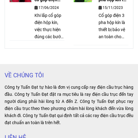
Hàn Quốc. Khởi
dòng điện cao
hộp kín đúng
gì?
17/06/2024
15/11/2023
động từ
được sử dụng
nhất
Sungdo 48V có
Khi lắp cổ góp
trong cầu trục,
Cổ góp điện 3
ký hiệu: TGC3-
điện hộp kín,
cổng trục và
pha hộp kín là
48. AC
việc thực hiện
bất kỳ thiết bị di
thiết bị bảo vệ
SUNGDO
đúng các bước
động công
an toàn cho
TGC3-4822
sau đây sẽ giúp
nghiệp nào
người dùng và
2NO2NC.
bạn đảm bảo
khác.
thiết bị điện.
Voltage: AC
an toàn và hiệu
Điểm đặc biệt:
48V 50/60Hz.
quả cho hệ
dùng cho động
Sản xuất: Hàn
thống điện của
cơ quay, có 3
VỀ CHÚNG TÔI
Quốc.
mình.
dây vào và 3
dây ra. Lợi ích:
Công ty Tuấn Đạt tự hào là đơn vị cung cấp ray điện cầu trục hàng
tiết kiệm không
đầu. Công ty Tuấn Đạt đặt ra mục tiêu là ray điện cầu trục đến tay
gian, dễ lắp đặt
người dùng phải hài lòng từ A đến Z. Công ty Tuấn Đạt phục ray
và bảo trì.
điện cầu trục theo theo phương châm hài lòng khách đến vừa lòng
khách đi. Công ty Tuấn Đạt qui định tất cả các ray điện cầu trục đều
đạt chuẩn an toàn là trên hết.
LIÊN HỆ