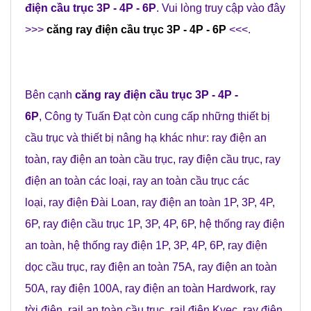
điện cầu trục 3P - 4P - 6P
. Vui lòng truy cập vào đây
>>>
căng ray điện cầu trục 3P - 4P - 6P
<<<.
Bên cạnh
căng ray điện cầu trục 3P - 4P -
6P
,
Công ty Tuấn Đạt
còn cung cấp những
thiết bị
cầu trục
và
thiết bị nâng hạ
khác như:
ray điện an
toàn
,
ray điện an toàn cầu trục
,
ray điện cầu trục
,
ray
điện an toàn các loại
,
ray an toàn cầu trục các
loại
,
ray điện Đài Loan
,
ray điện an toàn 1P, 3P, 4P,
6P
,
ray điện cầu trục 1P, 3P, 4P, 6P
,
hệ thống ray điện
an toàn
,
hệ thống ray điện 1P, 3P, 4P, 6P
,
ray điện
dọc cầu trục
,
ray điện an toàn 75A
,
ray điện an toàn
50A
, r
ay điện 100A
,
ray điện an toàn Hardwork
,
ray
tời điện
,
rail an toàn cầu trục
,
rail điện Kyec
,
ray điện