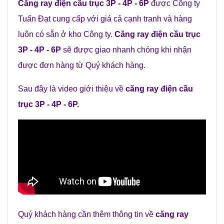
Căng ray điện cầu trục 3P - 4P - 6P
được Công ty
Tuấn Đạt cung cấp với giá cả cạnh tranh và hàng
luôn có sẵn ở kho Công ty.
Căng ray điện cầu trục
3P - 4P - 6P
sẽ được giao nhanh chóng khi nhận
được đơn hàng từ Quý khách hàng.
Sau đây là video giới thiệu về
căng ray điện cầu
trục 3P - 4P - 6P
.
Quý khách hàng cần thêm thông tin về
căng ray