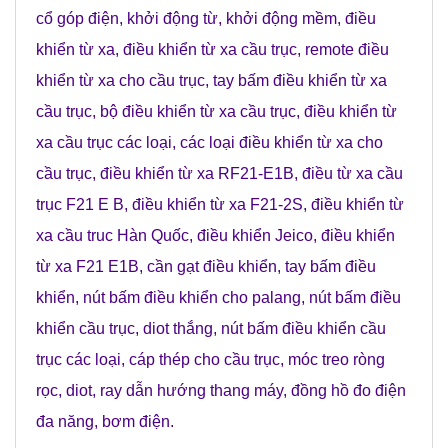
cổ góp điện
,
khởi động từ
,
khởi động mềm
,
điều
khiển từ xa
,
điều khiển từ xa cầu trục
,
remote điều
khiển từ xa cho cầu trục
,
tay bấm điều khiển từ xa
cầu trục
,
bộ điều khiển từ xa cầu trục
,
điều khiển từ
xa cầu trục các loại
,
các loại điều khiển từ xa cho
cầu trục
,
điều khiển từ xa RF21-E1B
,
điều từ xa cầu
trục F21 E B
,
điều khiển từ xa F21-2S
,
điều khiển từ
xa cầu truc Hàn Quốc
,
điều khiển Jeico
,
điều khiển
từ xa F21 E1B
,
cần gạt điều khiển
,
tay bấm điều
khiển
,
nút bấm điều khiển cho palang
,
nút bấm điều
khiển cầu trục
,
diot thắng
,
nút bấm điều khiển cầu
trục các loại
,
cáp thép cho cầu trục
,
móc treo ròng
rọc
,
diot
,
ray dẫn hướng thang máy
,
đồng hồ đo điện
đa năng
,
bơm điện
.