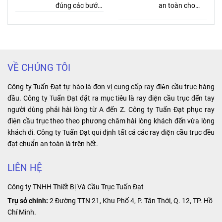
SUNGDO
đúng các bước
động công
an toàn cho
TGC3-4822
sau đây sẽ giúp
nghiệp nào
người dùng và
2NO2NC.
bạn đảm bảo
khác.
thiết bị điện.
Voltage: AC
an toàn và hiệu
Điểm đặc biệt:
48V 50/60Hz.
quả cho hệ
dùng cho động
Sản xuất: Hàn
thống điện của
cơ quay, có 3
VỀ CHÚNG TÔI
Quốc.
mình.
dây vào và 3
dây ra. Lợi ích:
Công ty Tuấn Đạt tự hào là đơn vị cung cấp ray điện cầu trục hàng
tiết kiệm không
đầu. Công ty Tuấn Đạt đặt ra mục tiêu là ray điện cầu trục đến tay
gian, dễ lắp đặt
người dùng phải hài lòng từ A đến Z. Công ty Tuấn Đạt phục ray
và bảo trì.
điện cầu trục theo theo phương châm hài lòng khách đến vừa lòng
khách đi. Công ty Tuấn Đạt qui định tất cả các ray điện cầu trục đều
đạt chuẩn an toàn là trên hết.
LIÊN HỆ
Công ty TNHH Thiết Bị Và Cầu Trục Tuấn Đạt
Trụ sở chính:
2 Đường TTN 21, Khu Phố 4, P. Tân Thới, Q. 12, TP. Hồ
Chí Minh.