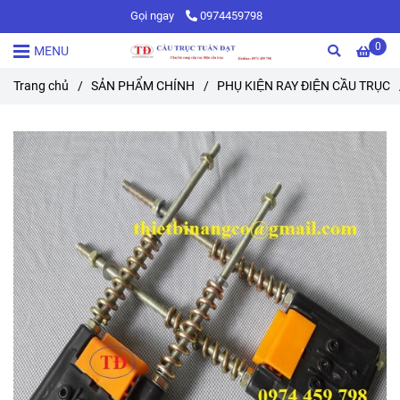
Gọi ngay
0974459798
0
MENU
Trang chủ
/
SẢN PHẨM CHÍNH
/
PHỤ KIỆN RAY ĐIỆN CẦU TRỤC