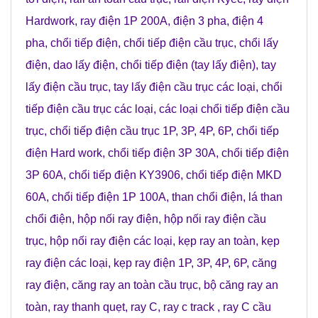
Hardwork
,
ray điện 1P 200A
,
điện 3 pha
,
điện 4
pha
,
chổi tiếp điện
,
chổi tiếp điện cầu trục
,
chổi lấy
điện
,
dao lấy điện
,
chổi tiếp điện (tay lấy điện)
,
tay
lấy điện cầu trục
,
tay lấy điện cầu trục các loại
,
chổi
tiếp điện cầu trục các loại
,
các loại chổi tiếp điện cầu
trục
,
chổi tiếp điện cầu trục 1P, 3P, 4P, 6P
,
chổi tiếp
điện Hard work
,
chổi tiếp điện 3P 30A
,
chổi tiếp điện
3P 60A
,
chổi tiếp điện KY3906
,
chổi tiếp điện MKD
60A
,
chổi tiếp điện 1P 100A
,
than chổi điện
,
lá than
chổi điện
,
hộp nối ray điện
,
hộp nối ray điện cầu
trục
,
hộp nối ray điện các loại
,
kẹp ray an toàn
,
kẹp
ray điện các loại
,
kẹp ray điện 1P, 3P, 4P, 6P
,
căng
ray điện
,
căng ray an toàn cầu trục
,
bộ căng ray an
toàn
,
ray thanh quẹt
,
ray C
,
ray c track
,
ray C cầu