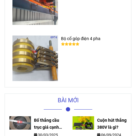
Bộ cổ góp điện 4 pha
BÀI MỚI
Bố thắng cầu
Cuộn hút thắng
trục giá cạnh
380V là gì?
tranh ship toàn
30/03/2025
06/09/2024