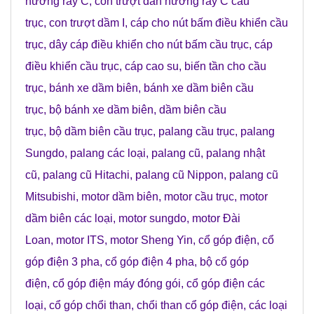
hướng ray C
,
con trượt dẫn hướng ray C cầu
trục
,
con trượt dầm I
,
cáp cho nút bấm điều khiển cầu
trục
,
dây cáp điều khiển cho nút bấm cầu trục
,
cáp
điều khiển cầu trục
,
cáp cao su
,
biến tần cho cầu
trục
,
bánh xe dầm biên
,
bánh xe dầm biên cầu
trục
,
bộ bánh xe dầm biên
,
dầm biên cầu
trục
,
bộ dầm biên cầu trục
,
palang cầu trục
,
palang
Sungdo
,
palang các loại
,
palang cũ
,
palang nhật
cũ
,
palang cũ Hitachi
,
palang cũ Nippon
,
palang cũ
Mitsubishi
,
motor dầm biên
,
motor cầu trục
,
motor
dầm biên các loại
,
motor sungdo
,
motor Đài
Loan
,
motor ITS
,
motor Sheng Yin
,
cổ góp điện
,
cổ
góp điện 3 pha
,
cổ góp điện 4 pha
,
bộ cổ góp
điện
,
cổ góp điện máy đóng gói
,
cổ góp điện các
loại
,
cổ góp chổi than
,
chổi than cổ góp điện
,
các loại