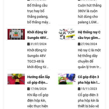
quốc
Bố thắng cầu
Cuộn hút thắng
trục hay bố
380V là cuộn
thắng palang,
hút dùng cho
bố thắng máy
palang LGM
tời, bố thắng
Hàn Quốc được
Khởi động từ
Hệ thống ray C
phanh là bộ
Công Ty Tuấn
Sungdo 48V
cầu trục gồm
phận để hãm
Đạt cung cấp
TGC3-48 là gì?
những gì?
31/07/2024
27/06/2024
cho palang
dùng để thay
không bị trôi tải
Khởi động từ
thế, bảo trì, bảo
Hệ ray C là một
khi vận hành
Sungdo 48V
dưỡng cho
hệ thống dây
hoặc mất điện.
TGC3-48 là
palang hãng
chuyền để
khởi động từ
LGM 1 tấn, 2
quản lý trơn tru
chuyên dùng
tấn, 3 tấn, 5
và an toàn các
Hướng dẫn lắp
Cổ góp điện 3
cho palang
tấn, 10 tấn, …
dây cáp mang
cổ góp điện
pha hộp kín là
Hàn Quốc. Khởi
dòng điện cao
hộp kín đúng
gì?
17/06/2024
15/11/2023
động từ
được sử dụng
nhất
Sungdo 48V có
Khi lắp cổ góp
trong cầu trục,
Cổ góp điện 3
ký hiệu: TGC3-
điện hộp kín,
cổng trục và
pha hộp kín là
48. AC
việc thực hiện
bất kỳ thiết bị di
thiết bị bảo vệ