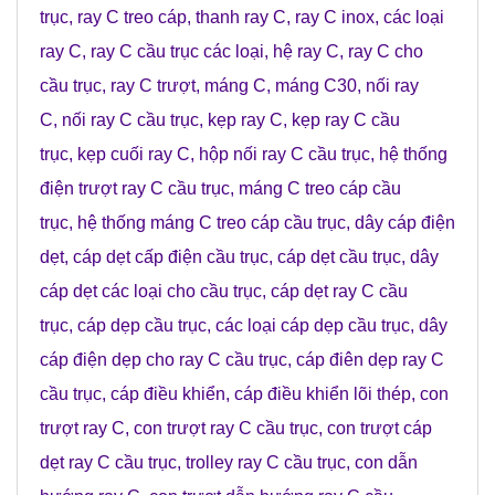
trục
,
ray C treo cáp
,
thanh ray C
,
ray C inox
,
các loại
ray C
,
ray C cầu trục các loại
,
hệ ray C
,
ray C cho
cầu trục
,
ray C trượt
,
máng C
,
máng C30
,
nối ray
C
,
nối ray C cầu trục
,
kẹp ray C
,
kẹp ray C cầu
trục
,
kẹp cuối ray C
,
hộp nối ray C cầu trục
,
hệ thống
điện trượt ray C cầu trục
,
máng C treo cáp cầu
trục
,
hệ thống máng C treo cáp cầu trục
,
dây cáp điện
dẹt
,
cáp dẹt cấp điện cầu trục
,
cáp dẹt cầu trục
,
dây
cáp dẹt các loại cho cầu trục
,
cáp dẹt ray C cầu
trục
,
cáp dẹp cầu trục
,
các loại cáp dẹp cầu trục
,
dây
cáp điện dẹp cho ray C cầu trục
,
cáp điên dẹp ray C
cầu trục
,
cáp điều khiển
,
cáp điều khiển lõi thép
,
con
trượt ray C
,
con trượt ray C cầu trục
,
con trượt cáp
dẹt ray C cầu trục
,
trolley ray C cầu trục
,
con dẫn