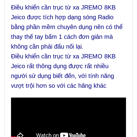
Điều khiển cần trục từ xa JREMO 8KB
Jeico được tích hợp dạng sóng Radio
bằng phần mềm chuyên dụng nên có thể
thay thế tay bấm 1 cách đơn giản mà
không cần phải đấu nối lại.
Điều khiển cần trục từ xa JREMO 8KB
Jeico rất thông dụng được rất nhiều
người sử dụng biết đến, với tính năng
vượt trội hơn so với các hãng khác