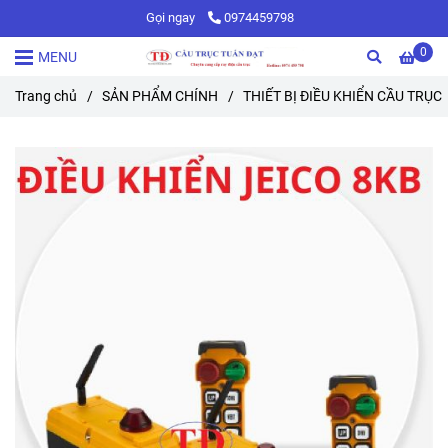
Gọi ngay
0974459798
0
MENU
Trang chủ
/
SẢN PHẨM CHÍNH
/
THIẾT BỊ ĐIỀU KHIỂN CẦU TRỤC