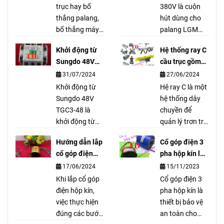
Bố thắng cầu
Cuộn hút thắng
trục giá cạnh
380V là gì?
tranh ship toàn
30/03/2025
06/09/2024
quốc
Bố thắng cầu
Cuộn hút thắng
trục hay bố
380V là cuộn
thắng palang,
hút dùng cho
bố thắng máy
palang LGM
tời, bố thắng
Hàn Quốc được
Khởi động từ
Hệ thống ray C
phanh là bộ
Công Ty Tuấn
Sungdo 48V
cầu trục gồm
phận để hãm
Đạt cung cấp
TGC3-48 là gì?
những gì?
31/07/2024
27/06/2024
cho palang
dùng để thay
không bị trôi tải
Khởi động từ
thế, bảo trì, bảo
Hệ ray C là một
khi vận hành
Sungdo 48V
dưỡng cho
hệ thống dây
hoặc mất điện.
TGC3-48 là
palang hãng
chuyền để
khởi động từ
LGM 1 tấn, 2
quản lý trơn tru
chuyên dùng
tấn, 3 tấn, 5
và an toàn các
Hướng dẫn lắp
Cổ góp điện 3
cho palang
tấn, 10 tấn, …
dây cáp mang
cổ góp điện
pha hộp kín là
Hàn Quốc. Khởi
dòng điện cao
hộp kín đúng
gì?
17/06/2024
15/11/2023
động từ
được sử dụng