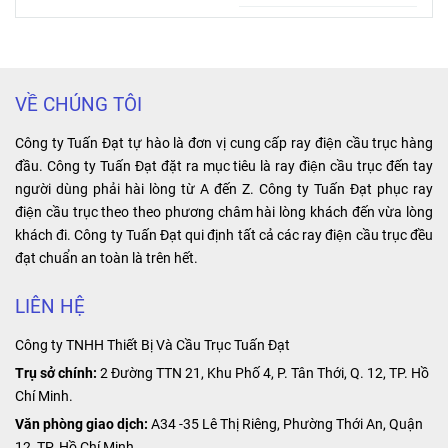
nhất
Sungdo 48V có
Khi lắp cổ góp
trong cầu trục,
Cổ góp điện 3
ký hiệu: TGC3-
điện hộp kín,
cổng trục và
pha hộp kín là
48. AC
việc thực hiện
bất kỳ thiết bị di
thiết bị bảo vệ
SUNGDO
đúng các bước
động công
an toàn cho
TGC3-4822
sau đây sẽ giúp
nghiệp nào
người dùng và
2NO2NC.
bạn đảm bảo
khác.
thiết bị điện.
Voltage: AC
an toàn và hiệu
Điểm đặc biệt:
48V 50/60Hz.
quả cho hệ
dùng cho động
Sản xuất: Hàn
thống điện của
cơ quay, có 3
VỀ CHÚNG TÔI
Quốc.
mình.
dây vào và 3
dây ra. Lợi ích:
Công ty Tuấn Đạt tự hào là đơn vị cung cấp ray điện cầu trục hàng
tiết kiệm không
đầu. Công ty Tuấn Đạt đặt ra mục tiêu là ray điện cầu trục đến tay
gian, dễ lắp đặt
người dùng phải hài lòng từ A đến Z. Công ty Tuấn Đạt phục ray
và bảo trì.
điện cầu trục theo theo phương châm hài lòng khách đến vừa lòng
khách đi. Công ty Tuấn Đạt qui định tất cả các ray điện cầu trục đều
đạt chuẩn an toàn là trên hết.
LIÊN HỆ